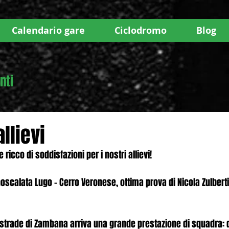
Calendario gare
Ciclodromo
Blog
nti
llievi
icco di soddisfazioni per i nostri allievi! 
oscalata Lugo – Cerro Veronese, ottima prova di Nicola Zulbert
strade di Zambana arriva una grande prestazione di squadra: 