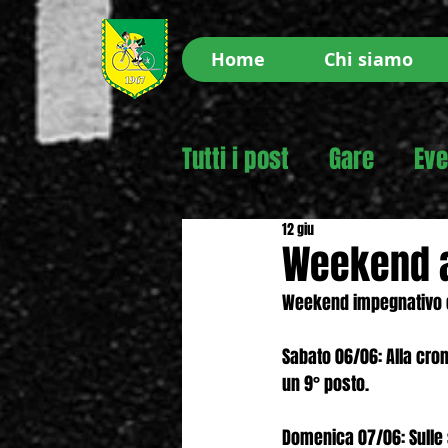
Home
Chi siamo
Tutti i post
Gare
Eve
12 giu
Weekend a
Weekend impegnativo e r
Sabato 06/06: Alla cron
un 9° posto.
Domenica 07/06: Sulle 