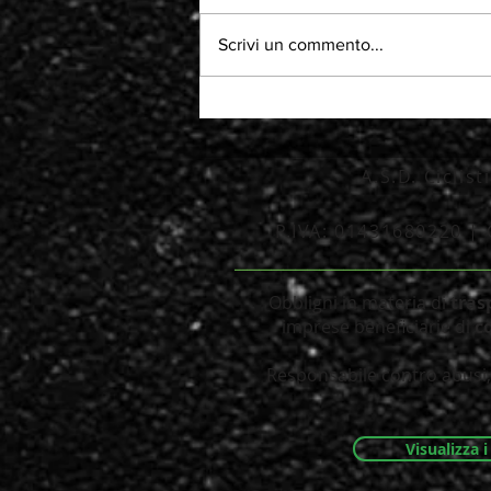
Scrivi un commento...
A.S.D. Ciclis
P.IVA: 01431680220 | 
_____________________
Obblighi in materia di
tras
imprese
beneficiarie di
c
Responsabile contro abusi, 
Visualizza 