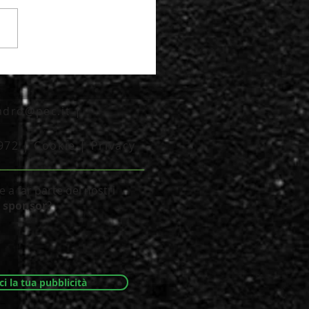
cadro@pec.it
|
2972 |
Cookie
|
Privacy
___________________
 a far parte dei nostri
sponsor
?
ci la tua pubblicità