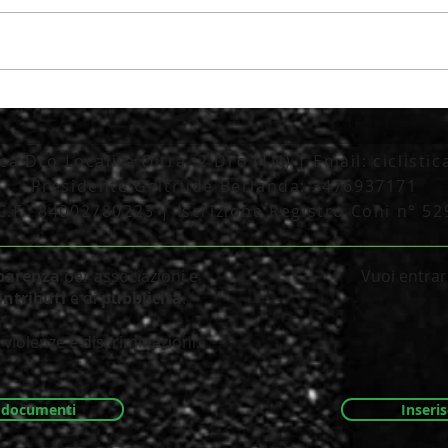
tica Dro Località Oltra, 2 Dro (TN) | Email:
ciclisti
Presidente Geltrude Berlanda: 3476937171
C.F.: 84002780223 | Iscrizione Registro Coni n° 5
_________________________________________
parenza
per associazioni e
Vuoi entrare
ontributi
e di
pubblicità
.
violenze e discriminazioni.
i documenti
Inseris