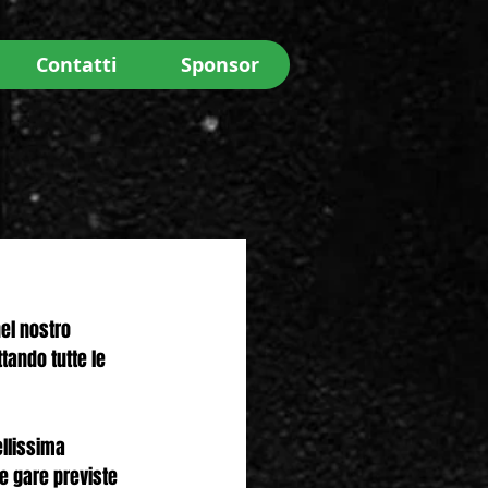
Contatti
Sponsor
el nostro 
tando tutte le 
ellissima 
e gare previste 