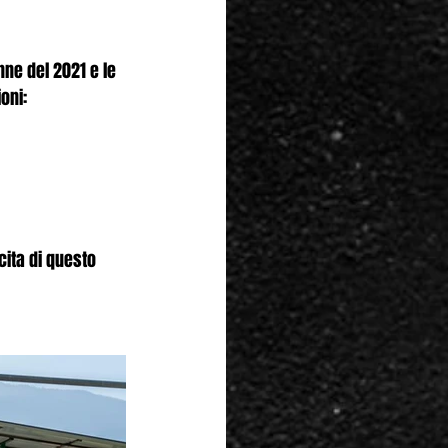
nne del 2021 e le 
oni:
cita di questo 