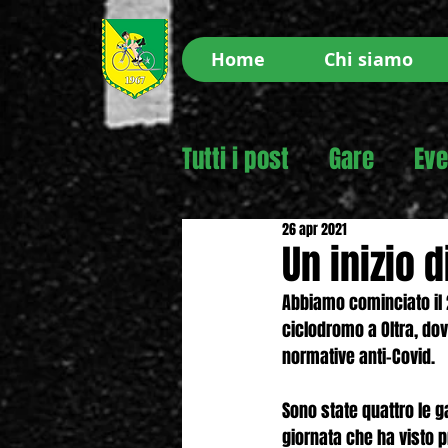
Home
Chi siamo
Tutti i post
Gare
Eve
26 apr 2021
Un inizio 
Abbiamo cominciato il 
ciclodromo a Oltra, dov
normative anti-Covid.
Sono state quattro le g
giornata che ha visto p