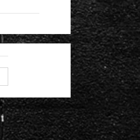
cadro@pec.it
|
2972 |
Cookie
|
Privacy
___________________