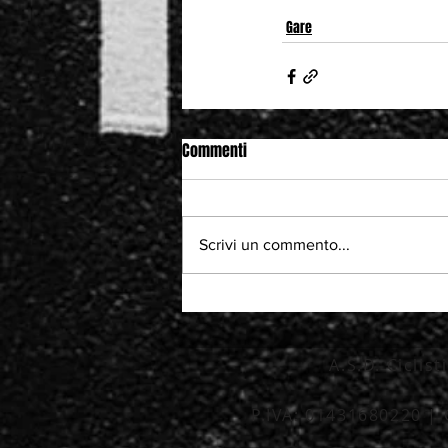
Gare
Commenti
Scrivi un commento...
A.S.D. Ciclis
P.IVA: 01431680220 | 
_____________________