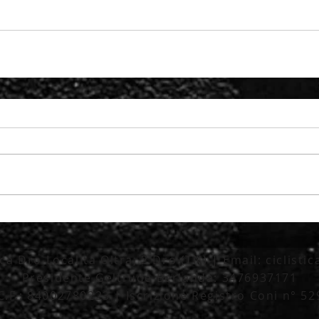
tica Dro Località Oltra, 2 Dro (TN) | Email:
ciclisti
Presidente Geltrude Berlanda: 3476937171
C.F.: 84002780223 | Iscrizione Registro Coni n° 5
_________________________________________