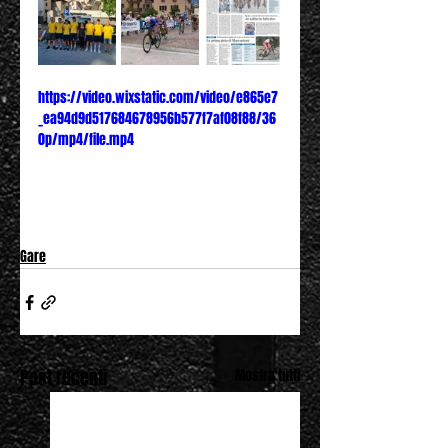
https://video.wixstatic.com/video/e865e7
_ea94d9d517684678956b577f7af08f88/36
0p/mp4/file.mp4
Gare
Post recenti
Mostra tutti