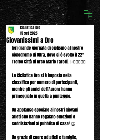
Ciclistica Dro
15 set 2025
Giovanissimi a Dro
Ieri grande giornata di ciclismo al nostro 
ciclodromo di Oltra, dove si é svolto il 22° 
Trofeo Città di Arco Mario Tarolli. ✨🚴‍♀️🚴🏽‍♂️
La Ciclistica Dro si è imposta nella 
classifica per numero di partecipanti, 
mentre gli amici dell’Aurora hanno 
primeggiato in quella a punteggio.
Un applauso speciale ai nostri giovani 
atleti che hanno regalato emozioni e 
soddisfazioni al pubblico di casa! 👏
Un grazie di cuore ad atleti e famiglie, 