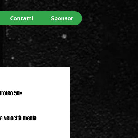
Contatti
Sponsor
 trofeo 50^ 
a velocità media 