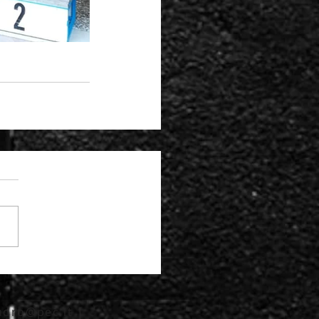
cadro@pec.it
|