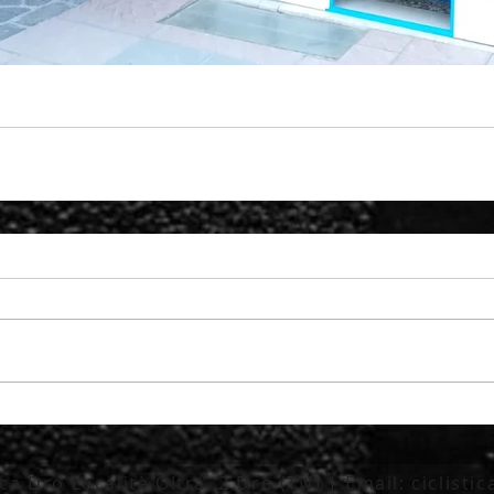
tica Dro Località Oltra, 2 Dro (TN) | Email:
ciclisti