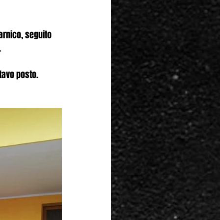
arnico, seguito 
.
tavo posto.