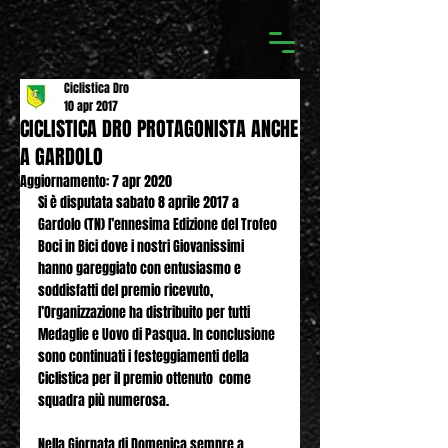
Ciclistica Dro
10 apr 2017
CICLISTICA DRO PROTAGONISTA ANCHE
A GARDOLO
Aggiornamento:
7 apr 2020
Si è disputata sabato 8 aprile 2017 a 
Gardolo (TN) l’ennesima Edizione del Trofeo 
Boci in Bici dove i nostri Giovanissimi 
hanno gareggiato con entusiasmo e 
soddisfatti del premio ricevuto, 
l’Organizzazione ha distribuito per tutti 
Medaglie e Uovo di Pasqua. In conclusione 
sono continuati i festeggiamenti della 
Ciclistica per il premio ottenuto  come 
squadra più numerosa.
Nella Giornata di Domenica sempre a 