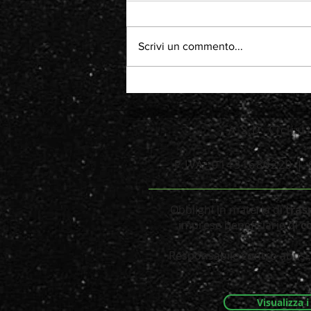
Scrivi un commento...
A.S.D. Ciclis
P.IVA: 01431680220 | 
_____________________
Obblighi in materia di
tras
imprese
beneficiarie di
c
Responsabile contro abusi, 
Visualizza 