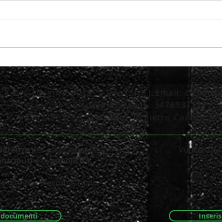
tica Dro Località Oltra, 2 Dro (TN) | Email:
ciclisti
Presidente Geltrude Berlanda: 3476937171
C.F.: 84002780223 | Iscrizione Registro Coni n° 5
_________________________________________
parenza
per associazioni e
Vuoi entrare
ontributi
e di
pubblicità
.
violenze e discriminazioni.
i documenti
Inseris