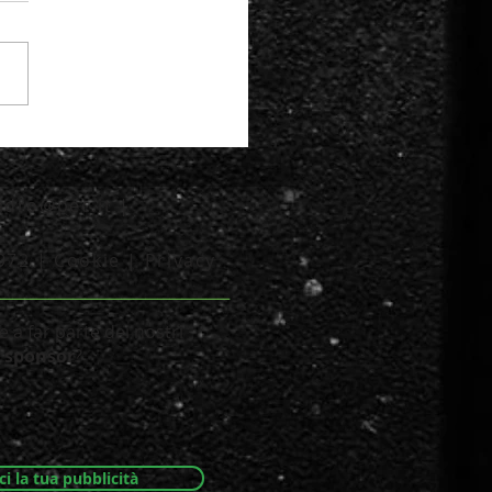
cadro@pec.it
|
2972 |
Cookie
|
Privacy
___________________
 a far parte dei nostri
sponsor
?
ci la tua pubblicità